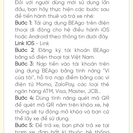
Đối với người dùng mới sử dụng lần
đầu, bạn hãy thực hiện các bước sau
để tiến hành thuê và trả xe nhé:
Bước 1:
Tải ứng dụng BEAgo trên điện
thoại di động cho hệ điều hành iOS
hoặc Android theo thông tin dưới đây.
Link IOS
- Link
Bước 2
: Đăng ký tài khoản BEAgo
bằng số điện thoại tại Việt Nam.
Bước 3:
Nạp tiền vào tài khoản trên
ứng dụng BEAgo bằng tính năng "Ví
của tôi", hỗ trợ nạp điểm bằng các ví
điện tử Momo, ZaloPay, các loại thẻ
ngân hàng ATM, Visa, Master, JCB...
Bước 4:
Dùng tính năng quét mã QR
để quét mã QR nằm trên khóa xe, hệ
thống sẽ tự động mở khóa và bạn có
thể lấy xe để sử dụng.
Bước 5:
Để trả xe, bạn phải trả xe tại
trạm xe đạp bất kì thuộc hệ thống