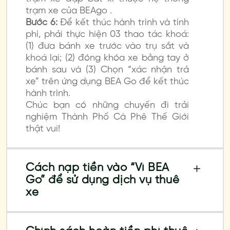
trạm xe của BEAgo .
Bước 6:
Để kết thúc hành trình và tính
phí, phải thực hiện 03 thao tác khoá:
(1) đưa bánh xe trước vào trụ sắt và
khoá lại; (2) đóng khóa xe bằng tay ở
bánh sau và (3) Chọn “xác nhận trả
xe” trên ứng dụng BEA Go để kết thúc
hành trình.
Chúc bạn có những chuyến đi trải
nghiệm Thành Phố Cà Phê Thế Giới
thật vui!
Cách nạp tiền vào “Ví BEA
Go” để sử dụng dịch vụ thuê
xe