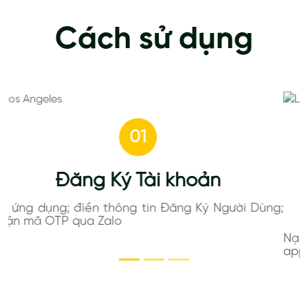
Cách sử dụng
02
Nạp tiền qua Ví Điện tử ZALO
Pay
Nạp tối thiểu 50,000VND qua ví điện tử có sẵn trên
app