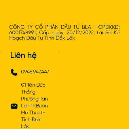
CÔNG TY CỔ PHẦN ĐẦU TƯ BEA - GPĐKKD:
6001748991; Cấp ngày: 20/12/2022; tại Sở Kế
Hoạch Đầu Tư Tỉnh Đắk Lắk
`
`
Liên hệ
0946.947.447
01 Tôn Đức
Thắng-
Phường Tân
Lợi-TP.Buôn
Ma Thuột-
Tỉnh Đắk
Lắk