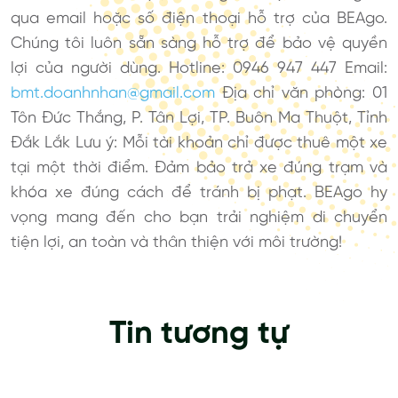
qua email hoặc số điện thoại hỗ trợ của BEAgo.
Chúng tôi luôn sẵn sàng hỗ trợ để bảo vệ quyền
lợi của người dùng. Hotline: 0946 947 447 Email:
bmt.doanhnhan@gmail.com
Địa chỉ văn phòng: 01
Tôn Đức Thắng, P. Tân Lợi, TP. Buôn Ma Thuột, Tỉnh
Đắk Lắk Lưu ý: Mỗi tài khoản chỉ được thuê một xe
tại một thời điểm. Đảm bảo trả xe đúng trạm và
khóa xe đúng cách để tránh bị phạt. BEAgo hy
vọng mang đến cho bạn trải nghiệm di chuyển
tiện lợi, an toàn và thân thiện với môi trường!
Tin tương tự