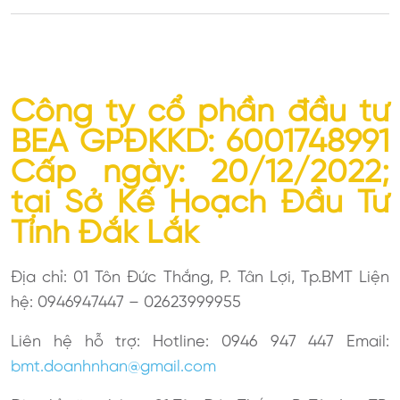
Công ty cổ phần đầu tư
BEA GPĐKKD: 6001748991
Cấp ngày: 20/12/2022;
tại Sở Kế Hoạch Đầu Tư
Tỉnh Đắk Lắk
Địa chỉ: 01 Tôn Đức Thắng, P. Tân Lợi, Tp.BMT Liện
hệ: 0946947447 – 02623999955
Liên hệ hỗ trợ: Hotline: 0946 947 447 Email:
bmt.doanhnhan@gmail.com