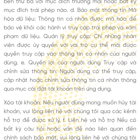
bên thứ ba với mục đích thương mại hoặc bất kỳ
mục đích trái phép nào. d. Bảo mật thông tin Mã
hóa dữ liệu: Thông tin cá nhân được mã hóa để
bảo vệ khỏi các hành vi truy cập trái phép và xâm
phạm dữ liệu. Quản lý truy cập: Chỉ những nhân
viên được ủy quyền với vai trò cụ thể mới được
quyền truy cập vào thông tin cá nhân của người
dùng. e. Quyền lợi của người dùng Truy cập và
chỉnh sửa thông tin: Người dùng có thể truy cập,
cập nhật hoặc chỉnh sửa thông tin cá nhân thông
qua mục cài đặt tài khoản trên ứng dụng.
Xóa tài khoản: Nếu người dùng mong muốn hủy tài
khoản, vui lòng liên hệ với chúng tôi qua các kênh
hỗ trợ để được xử lý. f. Liên hệ và hỗ trợ Nếu có
bất kỳ câu hỏi hoặc vấn đề nào liên quan đến
chính sách bảo mật, vui lòng liên hệ với chúng tôi