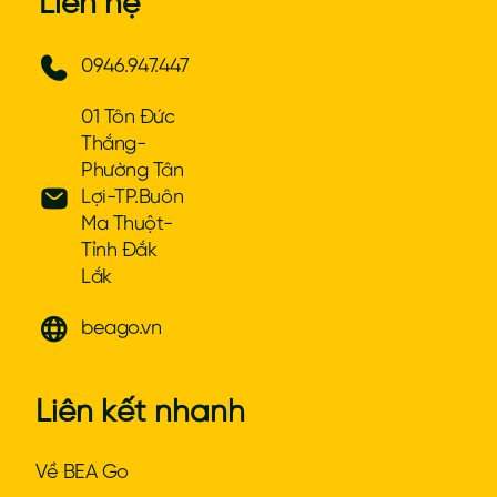
Liên hệ
0946.947.447
01 Tôn Đức
Thắng-
Phường Tân
Lợi-TP.Buôn
Ma Thuột-
Tỉnh Đắk
Lắk
beago.vn
Liên kết nhanh
Về BEA Go