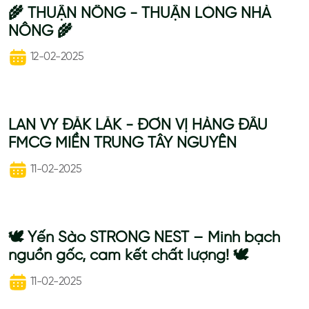
🌾 THUẬN NÔNG - THUẬN LÒNG NHÀ
NÔNG 🌾
12-02-2025
LAN VY ĐẮK LẮK - ĐƠN VỊ HÀNG ĐẦU
FMCG MIỀN TRUNG TÂY NGUYÊN
11-02-2025
🕊 Yến Sào STRONG NEST – Minh bạch
nguồn gốc, cam kết chất lượng! 🕊
11-02-2025