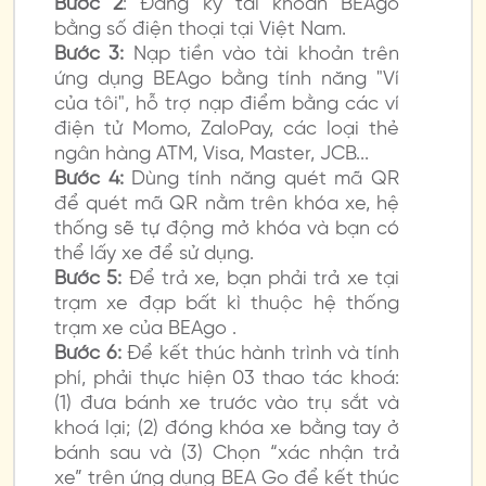
Bước 2
: Đăng ký tài khoản BEAgo
bằng số điện thoại tại Việt Nam.
Bước 3:
Nạp tiền vào tài khoản trên
ứng dụng BEAgo bằng tính năng "Ví
của tôi", hỗ trợ nạp điểm bằng các ví
điện tử Momo, ZaloPay, các loại thẻ
ngân hàng ATM, Visa, Master, JCB...
Bước 4:
Dùng tính năng quét mã QR
để quét mã QR nằm trên khóa xe, hệ
thống sẽ tự động mở khóa và bạn có
thể lấy xe để sử dụng.
Bước 5:
Để trả xe, bạn phải trả xe tại
trạm xe đạp bất kì thuộc hệ thống
trạm xe của BEAgo .
Bước 6:
Để kết thúc hành trình và tính
phí, phải thực hiện 03 thao tác khoá:
(1) đưa bánh xe trước vào trụ sắt và
khoá lại; (2) đóng khóa xe bằng tay ở
bánh sau và (3) Chọn “xác nhận trả
xe” trên ứng dụng BEA Go để kết thúc