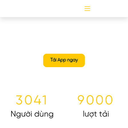
Tải App ngay
3041
9000
Người dùng
lượt tải