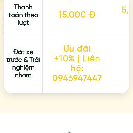
Thanh
5,
15.000 Đ
toán theo
lượt
Ưu đãi
Đặt xe
+10% | Liên
trước & Trải
nghiệm
hệ:
nhóm
0946947447