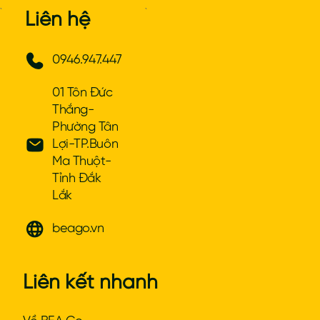
`
`
Liên hệ
0946.947.447
01 Tôn Đức
Thắng-
Phường Tân
Lợi-TP.Buôn
Ma Thuột-
Tỉnh Đắk
Lắk
beago.vn
Liên kết nhanh