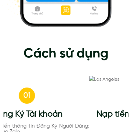
Cách sử dụng
02
Nạp tiền qua Ví Điện tử ZALO
Pay