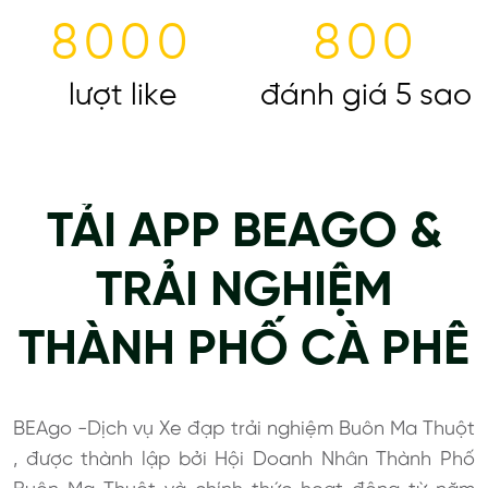
8000
800
lượt like
đánh giá 5 sao
TẢI APP BEAGO &
TRẢI NGHIỆM
THÀNH PHỐ CÀ PHÊ
BEAgo -Dịch vụ Xe đạp trải nghiệm Buôn Ma Thuột
, được thành lập bởi Hội Doanh Nhân Thành Phố