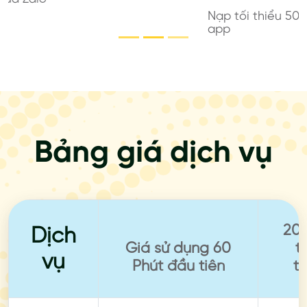
Nạp tối thiểu 50,000VND qua ví điện tử có sẵn trên
app
Bảng giá dịch vụ
20 
Dịch
Giá sử dụng 60
t
vụ
Phút đầu tiên
t