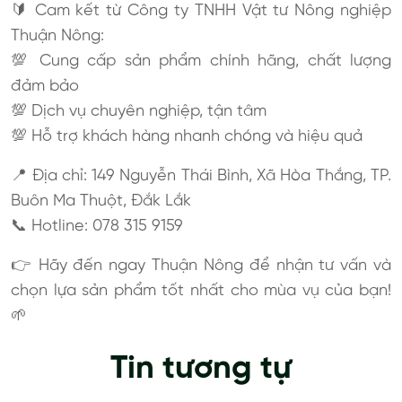
🔰 Cam kết từ Công ty TNHH Vật tư Nông nghiệp
Thuận Nông:
💯 Cung cấp sản phẩm chính hãng, chất lượng
đảm bảo
💯 Dịch vụ chuyên nghiệp, tận tâm
💯 Hỗ trợ khách hàng nhanh chóng và hiệu quả
📍 Địa chỉ: 149 Nguyễn Thái Bình, Xã Hòa Thắng, TP.
Buôn Ma Thuột, Đắk Lắk
📞 Hotline: 078 315 9159
👉 Hãy đến ngay Thuận Nông để nhận tư vấn và
chọn lựa sản phẩm tốt nhất cho mùa vụ của bạn!
🌱
Tin tương tự