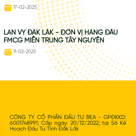
17-02-2025
LAN VY ĐẮK LẮK - ĐƠN VỊ HÀNG ĐẦU
FMCG MIỀN TRUNG TÂY NGUYÊN
11-02-2025
CÔNG TY CỔ PHẦN ĐẦU TƯ BEA - GPĐKKD:
6001748991; Cấp ngày: 20/12/2022; tại Sở Kế
Hoạch Đầu Tư Tỉnh Đắk Lắk