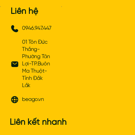
`
`
Liên hệ
0946.947.447
01 Tôn Đức
Thắng-
Phường Tân
Lợi-TP.Buôn
Ma Thuột-
Tỉnh Đắk
Lắk
beago.vn
Liên kết nhanh